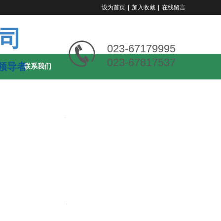
设为首页
|
加入收藏
|
在线留言
司
023-67179995
023-67817537
领导者
联系我们