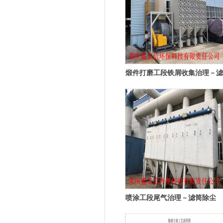
煅件打磨工段铁屑收集治理－滤
筒除尘
喷涂工段尾气治理－滤筒除尘