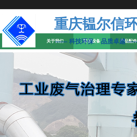
重庆韫尔信
—— 科技环保 品质卓
首页
关于我们
环保设备
产品配件